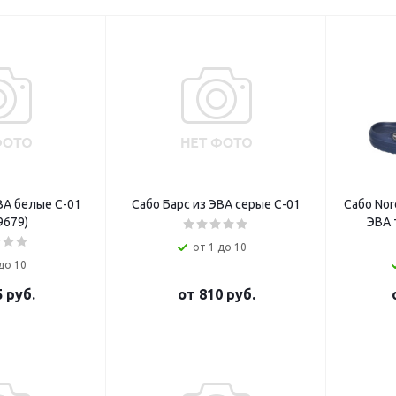
С-01
Сабо Барс из ЭВА серые С-01
Сабо Nor
9679)
ЭВА 
от 1 до 10
до 10
 руб.
от
810 руб.