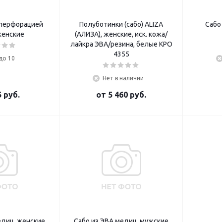
 перфорацией
Полуботинки (сабо) ALIZA
Сабо
женские
(АЛИЗА), женские, иск. кожа/
лайкра ЭВА/резина, белые КРО
4355
до 10
Нет в наличии
 руб.
от
5 460 руб.
едиц. женские
Сабо из ЭВА медиц. мужские