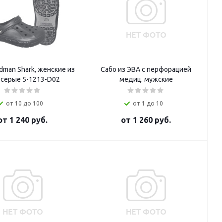
dman Shark, женские из
Сабо из ЭВА с перфорацией
 серые 5-1213-D02
медиц. мужские
от 10 до 100
от 1 до 10
от
1 240 руб.
от
1 260 руб.