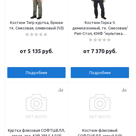
Костюм Тигр куртка, брюки
Костюм Горка-5
тк. Смесовая, оливковый (ЧЗ)
демисезонный, тк. Смесовая/
Рип-Стоп, КМФ "мультикам
City"(ЧЗ)
от
5 135 руб.
от
7 370 руб.
Подробнее
Подробнее
Куртка флисовая СОФТШЕЛЛ,
Костюм флисовый
серая, арт. КУР 293.5.3 (ЧЗ)
СОФТШЕЛЛ, серый (ЧЗ)