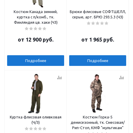
Костюм Канада зимний,
Брюки флисовые СОФТШЕЛЛ,
куртка с п/комб., тк.
серые, арт. БРЮ 293.5.3 (ЧЗ)
Финляндия цв. хаки (ЧЗ)
от
12 900 руб.
от
1 965 руб.
Подробнее
Подробнее
Куртка флисовая оливковая
Костюм Горка-5
(Ч/З)
демисезонный, тк. Смесовая/
Рип-Стоп, КМФ "мультикам"