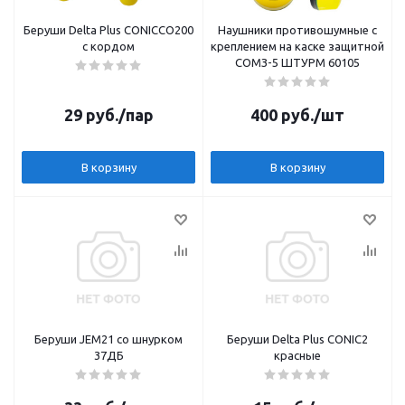
Беруши Delta Plus CONICCO200
Наушники противошумные с
с кордом
креплением на каске защитной
СОМЗ-5 ШТУРМ 60105
29
руб.
/пар
400
руб.
/шт
В корзину
В корзину
Беруши JEM21 со шнурком
Беруши Delta Plus CONIC2
37ДБ
красные