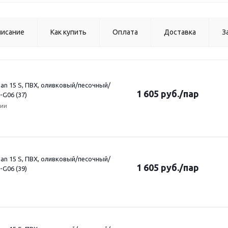
исание
Как купить
Оплата
Доставка
З
an 15 S, ПВХ, оливковый/песочный/
1 605
руб.
/пар
-G06 (37)
чии
an 15 S, ПВХ, оливковый/песочный/
1 605
руб.
/пар
-G06 (39)