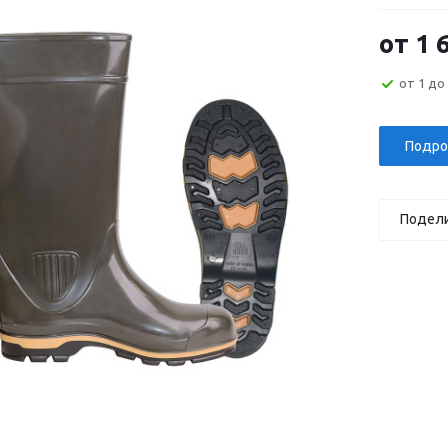
от
1 
от 1 до
Подро
Подел