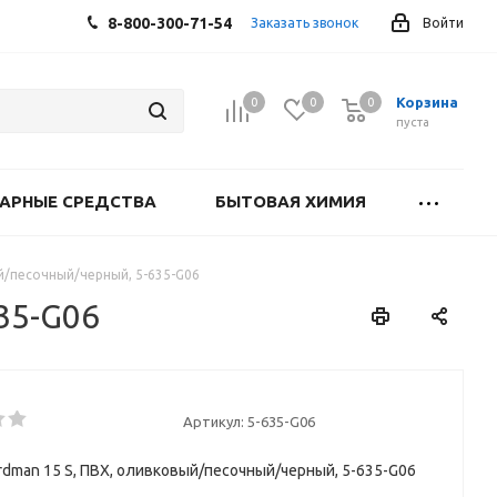
8-800-300-71-54
Заказать звонок
Войти
Корзина
0
0
0
0
пуста
АРНЫЕ СРЕДСТВА
БЫТОВАЯ ХИМИЯ
й/песочный/черный, 5-635-G06
35-G06
Артикул:
5-635-G06
rdman 15 S, ПВХ, оливковый/песочный/черный, 5-635-G06