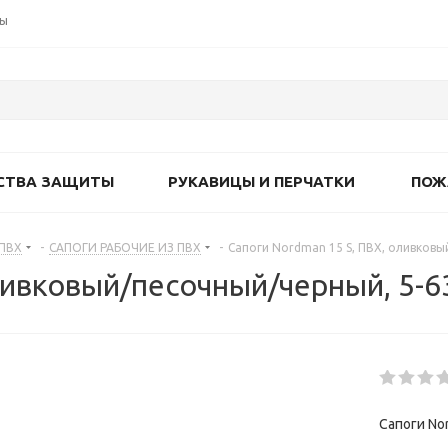
ты
СТВА ЗАЩИТЫ
РУКАВИЦЫ И ПЕРЧАТКИ
ПОЖ
 ПВХ
-
САПОГИ РАБОЧИЕ ИЗ ПВХ
-
Сапоги Nordman 15 S, ПВХ, оливковы
ливковый/песочный/черный, 5-6
Сапоги No