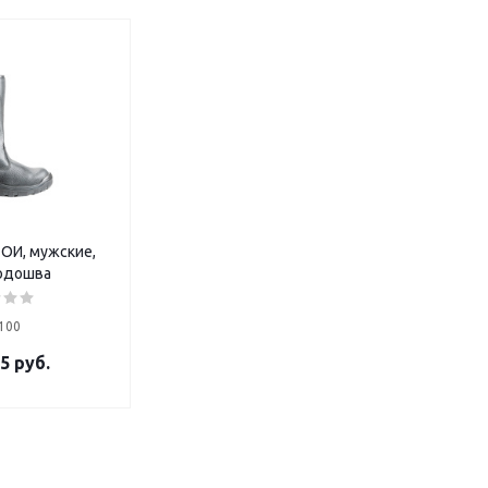
-ОИ, мужские,
одошва
100
5 руб.