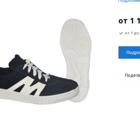
Подробне
от
1 
от 1 до
Подро
Подел