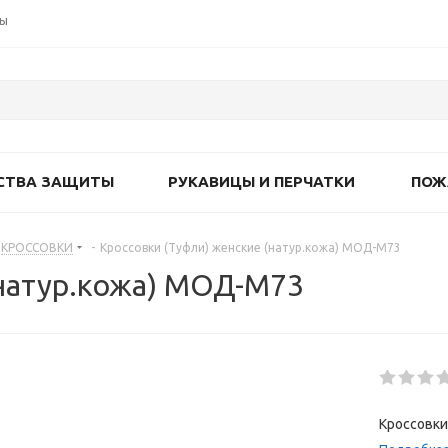
ты
СТВА ЗАЩИТЫ
РУКАВИЦЫ И ПЕРЧАТКИ
ПОЖ
КРОССОВКИ
-
Кроссовки (Туфли) женские (натур.кожа) МОД-М73
(натур.кожа) МОД-М73
Кроссовки