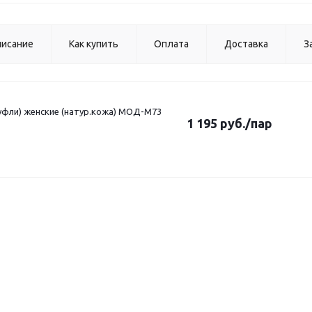
исание
Как купить
Оплата
Доставка
З
уфли) женские (натур.кожа) МОД-М73
1 195
руб.
/пар