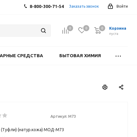
8-800-300-71-54
Заказать звонок
Войти
Корзина
0
0
0
0
пуста
АРНЫЕ СРЕДСТВА
БЫТОВАЯ ХИМИЯ
Артикул:
М73
 (Туфли) (натур.кожа) МОД-М73