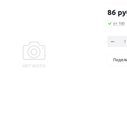
86
ру
от 100
Подел