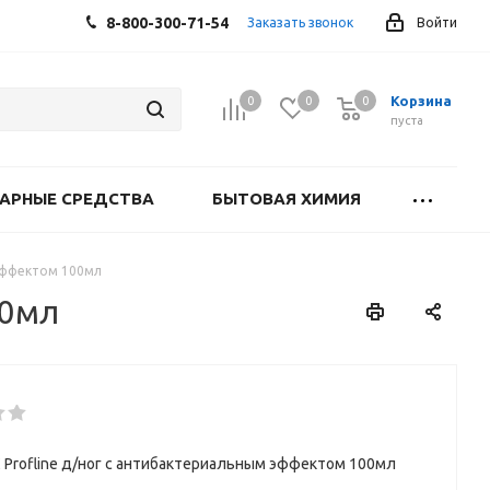
8-800-300-71-54
Заказать звонок
Войти
Корзина
0
0
0
0
пуста
АРНЫЕ СРЕДСТВА
БЫТОВАЯ ХИМИЯ
 эффектом 100мл
00мл
 Profline д/ног с антибактериальным эффектом 100мл