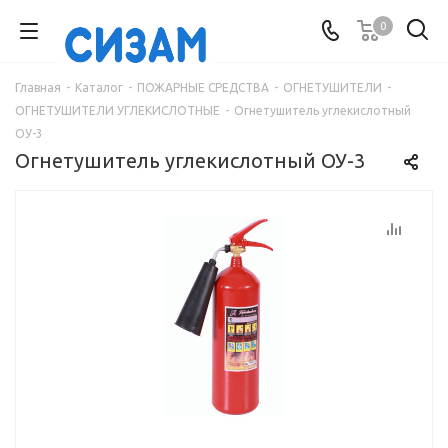
0
Главная
-
Каталог
-
ПОЖАРНЫЕ СРЕДСТВА
-
ОГНЕТУШИТЕЛИ
-
ОГНЕТУШИТЕЛИ УГЛЕКИСЛОТНЫЕ
-
Огнетушитель углекислотный
ОУ-3
Огнетушитель углекислотный ОУ-3