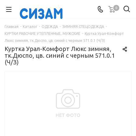
0
Главная
-
Каталог
-
ОДЕЖДА
-
ЗИМНЯЯ СПЕЦОДЕЖДА
-
КУРТКИ РАБОЧИЕ УТЕПЛЕННЫЕ, МУЖСКИЕ
-
Куртка Урал-Комфорт
Люкс зимняя, тк.Дюспо, цв. синий с черным 571.0.1 (Ч/З)
Куртка Урал-Комфорт Люкс зимняя,
тк.Дюспо, цв. синий с черным 571.0.1
(Ч/З)