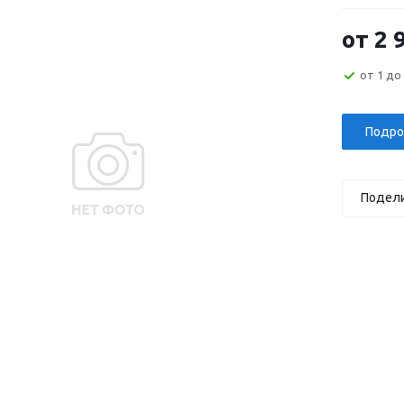
от
2 
от 1 до
Подро
Подел