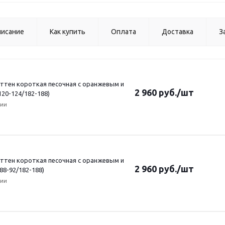
исание
Как купить
Оплата
Доставка
З
ттен короткая песочная с оранжевым и
2 960
руб.
/шт
120-124/182-188)
чии
ттен короткая песочная с оранжевым и
2 960
руб.
/шт
 88-92/182-188)
чии