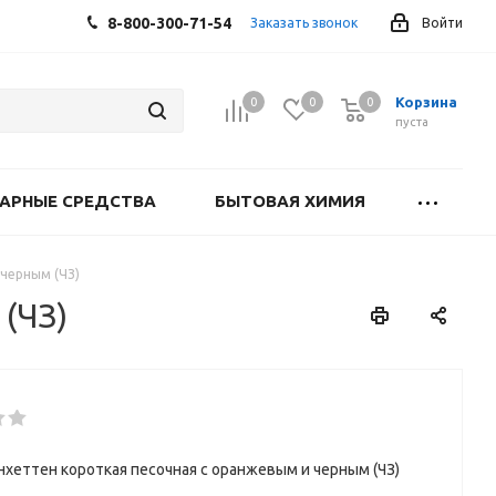
8-800-300-71-54
Заказать звонок
Войти
Корзина
0
0
0
0
пуста
АРНЫЕ СРЕДСТВА
БЫТОВАЯ ХИМИЯ
 черным (ЧЗ)
(ЧЗ)
нхеттен короткая песочная с оранжевым и черным (ЧЗ)