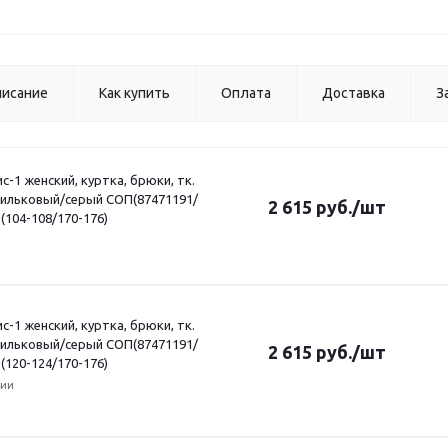
исание
Как купить
Оплата
Доставка
З
-1 женский, куртка, брюки, тк.
сильковый/серый СОП(87471191/
2 615
руб.
/шт
 (104-108/170-176)
-1 женский, куртка, брюки, тк.
сильковый/серый СОП(87471191/
2 615
руб.
/шт
 (120-124/170-176)
чии