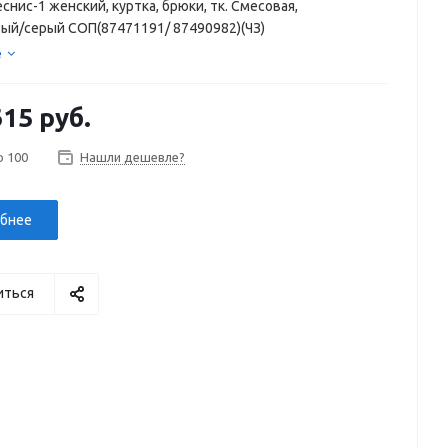
снис-1 женский, куртка, брюки, тк. Смесовая,
ый/серый СОП(87471191/ 87490982)(ЧЗ)
е
615 руб.
о 100
Нашли дешевле?
бнее
иться