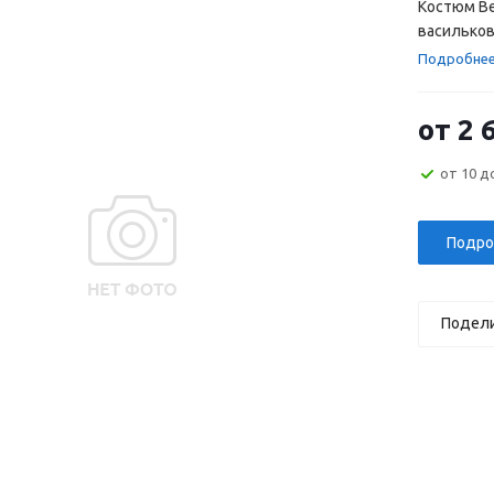
Костюм Ве
васильков
Подробне
от
2 
от 10 д
Подро
Подел