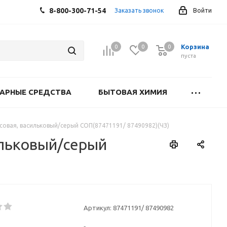
8-800-300-71-54
Заказать звонок
Войти
Корзина
0
0
0
0
пуста
АРНЫЕ СРЕДСТВА
БЫТОВАЯ ХИМИЯ
есовая, васильковый/серый СОП(87471191/ 87490982)(ЧЗ)
ильковый/серый
Артикул:
87471191/ 87490982