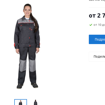
от
2 
от 10 д
Подро
Подел