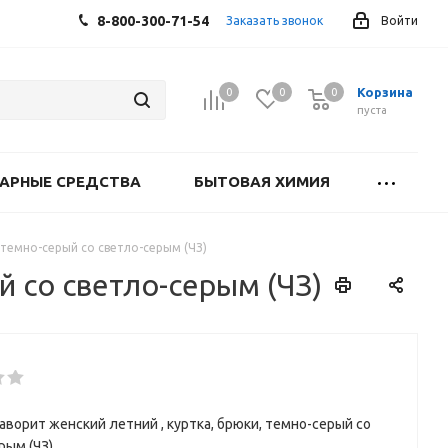
8-800-300-71-54
Заказать звонок
Войти
Корзина
0
0
0
0
пуста
АРНЫЕ СРЕДСТВА
БЫТОВАЯ ХИМИЯ
темно-серый со светло-серым (ЧЗ)
 со светло-серым (ЧЗ)
ворит женский летний , куртка, брюки, темно-серый со
рым (ЧЗ)