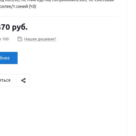
асилек/т.синий (ЧЗ)
870 руб.
о 100
Нашли дешевле?
бнее
иться