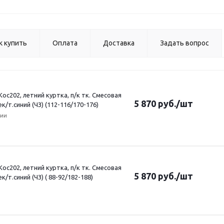
к купить
Оплата
Доставка
Задать вопрос
ос202, летний куртка, п/к тк. Смесовая
5 870
руб.
/шт
ек/т.синий (ЧЗ) (112-116/170-176)
чии
ос202, летний куртка, п/к тк. Смесовая
5 870
руб.
/шт
ек/т.синий (ЧЗ) ( 88-92/182-188)