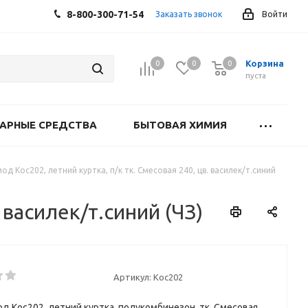
8-800-300-71-54
Заказать звонок
Войти
Корзина
0
0
0
0
пуста
АРНЫЕ СРЕДСТВА
БЫТОВАЯ ХИМИЯ
д Кос202, летний куртка, п/к тк. Смесовая 240, цв. василек/т.синий
 василек/т.синий (ЧЗ)
Артикул:
Кос202
д Кос202, летний куртка, полукомбинезон, тк. Смесовая