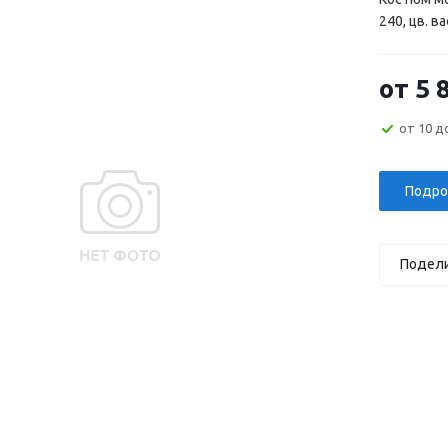
240, цв. в
от
5 
от 10 д
Подро
Подел