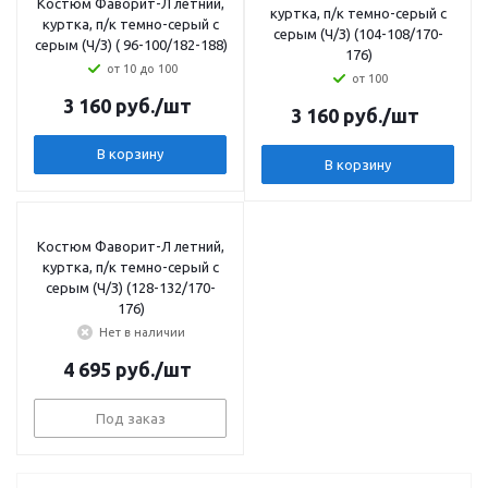
Костюм Фаворит-Л летний,
куртка, п/к темно-серый с
куртка, п/к темно-серый с
серым (Ч/З) (104-108/170-
серым (Ч/З) ( 96-100/182-188)
176)
от 10 до 100
от 100
3 160
руб.
/шт
3 160
руб.
/шт
В корзину
В корзину
Костюм Фаворит-Л летний,
куртка, п/к темно-серый с
серым (Ч/З) (128-132/170-
176)
Нет в наличии
4 695
руб.
/шт
Под заказ