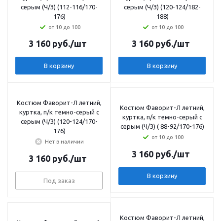
серым (Ч/З) (112-116/170-
серым (Ч/З) (120-124/182-
176)
188)
от 10 до 100
от 10 до 100
3 160
руб.
/шт
3 160
руб.
/шт
В корзину
В корзину
Костюм Фаворит-Л летний,
Костюм Фаворит-Л летний,
куртка, п/к темно-серый с
куртка, п/к темно-серый с
серым (Ч/З) (120-124/170-
серым (Ч/З) ( 88-92/170-176)
176)
от 10 до 100
Нет в наличии
3 160
руб.
/шт
3 160
руб.
/шт
В корзину
Под заказ
Костюм Фаворит-Л летний,