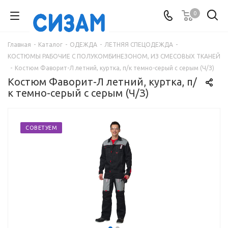
0
Главная
-
Каталог
-
ОДЕЖДА
-
ЛЕТНЯЯ СПЕЦОДЕЖДА
-
КОСТЮМЫ РАБОЧИЕ С ПОЛУКОМБИНЕЗОНОМ, ИЗ СМЕСОВЫХ ТКАНЕЙ
-
Костюм Фаворит-Л летний, куртка, п/к темно-серый с серым (Ч/З)
Костюм Фаворит-Л летний, куртка, п/
к темно-серый с серым (Ч/З)
СОВЕТУЕМ