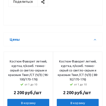
Поделиться
Цены
Костюм Фаворит летний,
Костюм Фаворит летний,
куртка, п/комб. темно-
куртка, п/комб. темно-
серый со светло-серым и
серый со светло-серым и
красным Твил /СТ (Ч/З) ( 96-
красным Твил /СТ (Ч/З) ( 88-
100/170-176)
92/170-176)
от 1 до 10
от 1 до 10
2 200
руб.
/шт
2 200
руб.
/шт
В корзину
В корзину