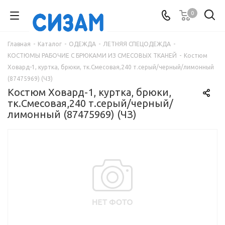
0
Главная
-
Каталог
-
ОДЕЖДА
-
ЛЕТНЯЯ СПЕЦОДЕЖДА
-
КОСТЮМЫ РАБОЧИЕ С БРЮКАМИ ИЗ СМЕСОВЫХ ТКАНЕЙ
-
Костюм
Ховард-1, куртка, брюки, тк.Смесовая,240 т.серый/черный/лимонный
(87475969) (ЧЗ)
Костюм Ховард-1, куртка, брюки,
тк.Смесовая,240 т.серый/черный/
лимонный (87475969) (ЧЗ)