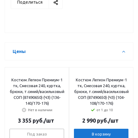
Поделиться
Цены
Костюм Легион Премиум-1
Костюм Легион Премиум-1
тк, Смесовая 240, куртка,
тк, Смесовая 240, куртка,
брюки, т.синий/васильковый
брюки, т.синий/васильковый
СОП (87490650) (ЧЗ) (136-
СОП (87490650) (ЧЗ) (104-
140/170-176)
108/170-176)
Нет в наличии
от 1 до 10
3 355
руб.
/шт
2 990
руб.
/шт
Под заказ
В корзину