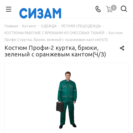
0
Главная
-
Каталог
-
ОДЕЖДА
-
ЛЕТНЯЯ СПЕЦОДЕЖДА
-
КОСТЮМЫ РАБОЧИЕ С БРЮКАМИ ИЗ СМЕСОВЫХ ТКАНЕЙ
-
Костюм
Профи-2 куртка, брюки, зеленый с оранжевым кантом(Ч/З)
Костюм Профи-2 куртка, брюки,
зеленый с оранжевым кантом(Ч/З)