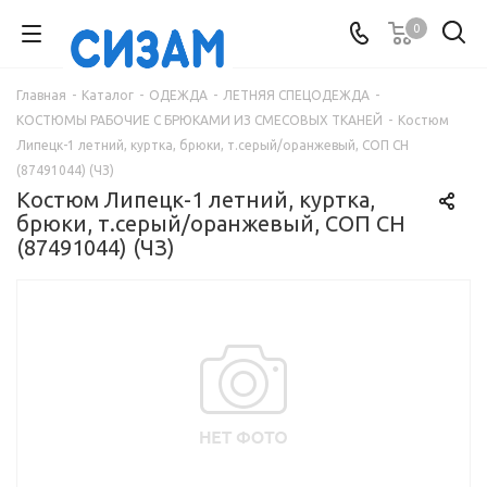
0
Главная
-
Каталог
-
ОДЕЖДА
-
ЛЕТНЯЯ СПЕЦОДЕЖДА
-
КОСТЮМЫ РАБОЧИЕ С БРЮКАМИ ИЗ СМЕСОВЫХ ТКАНЕЙ
-
Костюм
Липецк-1 летний, куртка, брюки, т.серый/оранжевый, СОП СН
(87491044) (ЧЗ)
Костюм Липецк-1 летний, куртка,
брюки, т.серый/оранжевый, СОП СН
(87491044) (ЧЗ)