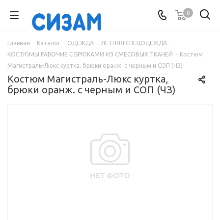
0
Главная
-
Каталог
-
ОДЕЖДА
-
ЛЕТНЯЯ СПЕЦОДЕЖДА
-
КОСТЮМЫ РАБОЧИЕ С БРЮКАМИ ИЗ СМЕСОВЫХ ТКАНЕЙ
-
Костюм
Магистраль-Люкс куртка, брюки оранж. с черным и СОП (ЧЗ)
Костюм Магистраль-Люкс куртка,
брюки оранж. с черным и СОП (ЧЗ)