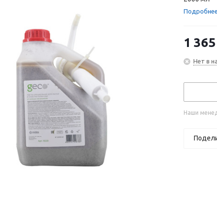
Подробне
1 365
Нет в н
Наши менед
Подел