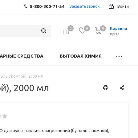
8-800-300-71-54
Заказать звонок
Войти
Корзина
0
0
0
0
пуста
АРНЫЕ СРЕДСТВА
БЫТОВАЯ ХИМИЯ
тыль с помпой), 2000 мл
й), 2000 мл
O для рук от сильных загрязнений (бутыль с помпой),