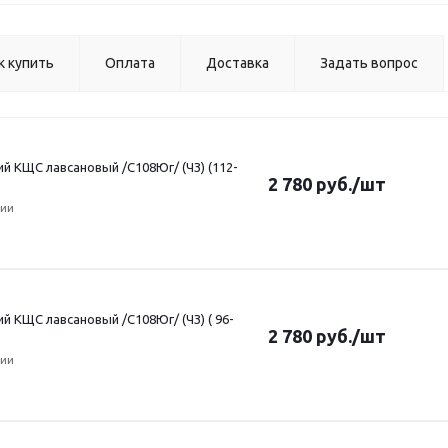
к купить
Оплата
Доставка
Задать вопрос
 КЩС лавсановый /С108Юг/ (ЧЗ) (112-
2 780
руб.
/шт
чии
 КЩС лавсановый /С108Юг/ (ЧЗ) ( 96-
2 780
руб.
/шт
чии