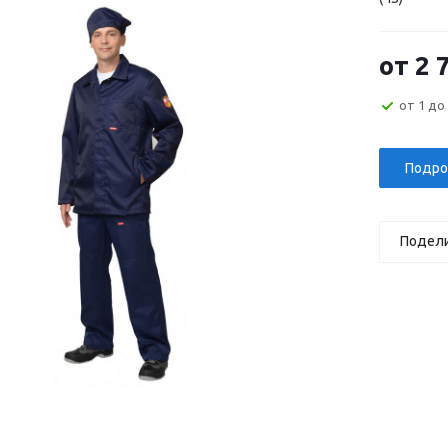
от
2 
от 1 до
Подро
Подел