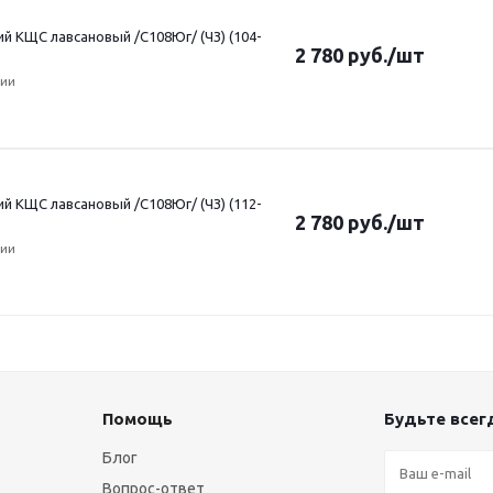
 КЩС лавсановый /С108Юг/ (ЧЗ) (104-
2 780
руб.
/шт
чии
 КЩС лавсановый /С108Юг/ (ЧЗ) (112-
2 780
руб.
/шт
чии
Помощь
Будьте всегд
Блог
Вопрос-ответ