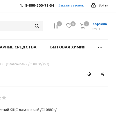
8-800-300-71-54
Заказать звонок
Войти
Корзина
0
0
0
0
пуста
АРНЫЕ СРЕДСТВА
БЫТОВАЯ ХИМИЯ
 КЩС лавсановый /С108Юг/ (ЧЗ)
етний КЩС лавсановый /С108Юг/
(ЧЗ)