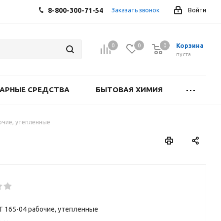
8-800-300-71-54
Заказать звонок
Войти
Корзина
0
0
0
0
пуста
АРНЫЕ СРЕДСТВА
БЫТОВАЯ ХИМИЯ
очие, утепленные
Т 165-04 рабочие, утепленные