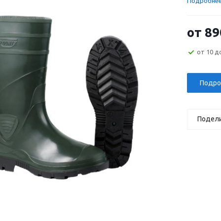
Подробне
от
89
от 10 д
Подро
Подел