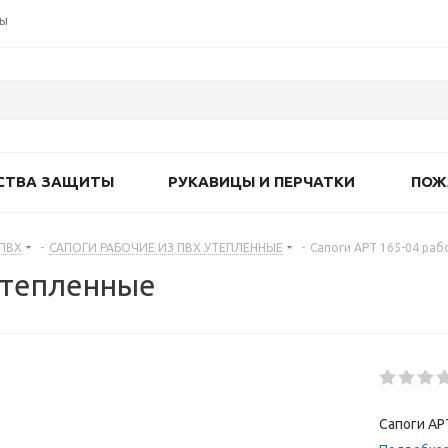
ты
СТВА ЗАЩИТЫ
РУКАВИЦЫ И ПЕРЧАТКИ
ПОЖ
 ПВХ
-
САПОГИ РАБОЧИЕ ИЗ ПВХ УТЕПЛЕННЫЕ
-
Сапоги АРТ 165-04 раб
 утепленные
Сапоги АР