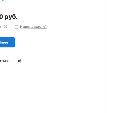
е
0 руб.
о 100
Нашли дешевле?
бнее
иться