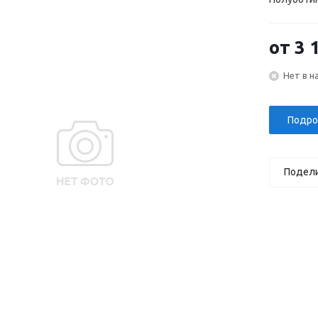
от
3 
Нет в н
Подро
Подел