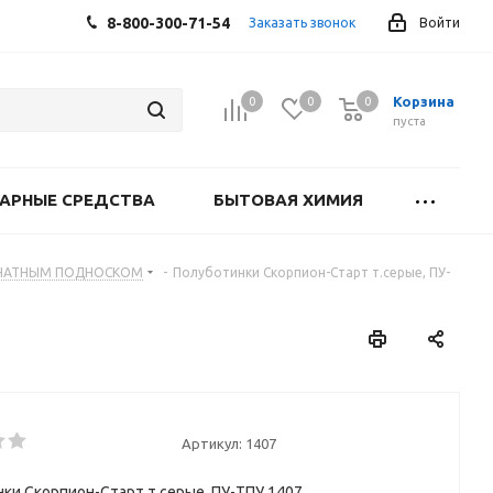
8-800-300-71-54
Заказать звонок
Войти
Корзина
0
0
0
0
пуста
АРНЫЕ СРЕДСТВА
БЫТОВАЯ ХИМИЯ
ОНАТНЫМ ПОДНОСКОМ
-
Полуботинки Скорпион-Старт т.серые, ПУ-
Артикул:
1407
ки Скорпион-Старт т.серые, ПУ-ТПУ 1407