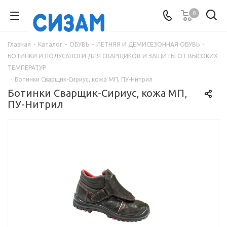
0
Главная
-
Каталог
-
ОБУВЬ
-
ЛЕТНЯЯ И ДЕМИСЕЗОННАЯ ОБУВЬ
-
БОТИНКИ И ПОЛУСАПОГИ ДЛЯ СВАРЩИКОВ И ЗАЩИТЫ ОТ ВЫСОКИХ
ТЕМПЕРАТУР
-
Ботинки Сварщик-Сириус, кожа МП, ПУ-Нитрил
Ботинки Сварщик-Сириус, кожа МП,
ПУ-Нитрил